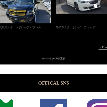
児島県K様 シボレーアバランチ
静岡県B様 ホンダ アコード
« Pre
- Powered by PHP工房 -
OFFICAL SNS