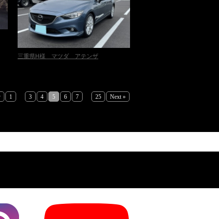
三重県H様 マツダ アテンザ
...
...
v
1
3
4
5
6
7
25
Next »