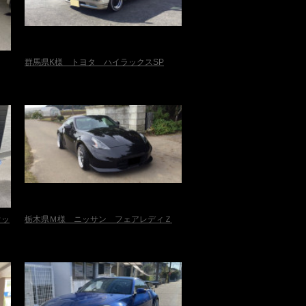
群馬県K様 トヨタ ハイラックスSP
ウッ
栃木県Ｍ様 ニッサン フェアレディＺ