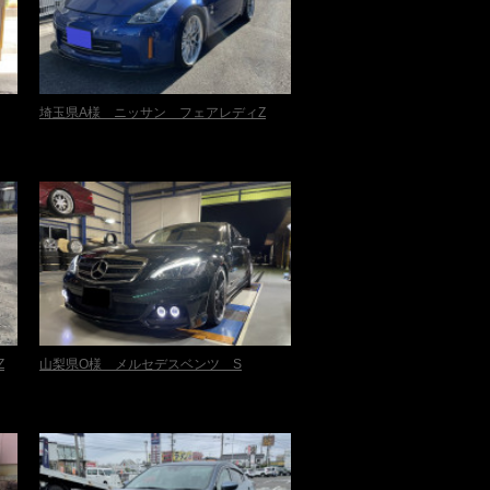
埼玉県A様 ニッサン フェアレディZ
Z
山梨県O様 メルセデスベンツ S