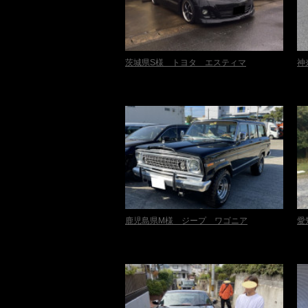
茨城県S様 トヨタ エスティマ
神
鹿児島県M様 ジープ ワゴニア
愛