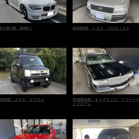
奈川県Y様 BMW 7
秋田県I様 トヨタ プロボックス
知県I様 スズキ エブリイ
茨城県Ｗ様 キャデラック フリート
ドブロアム