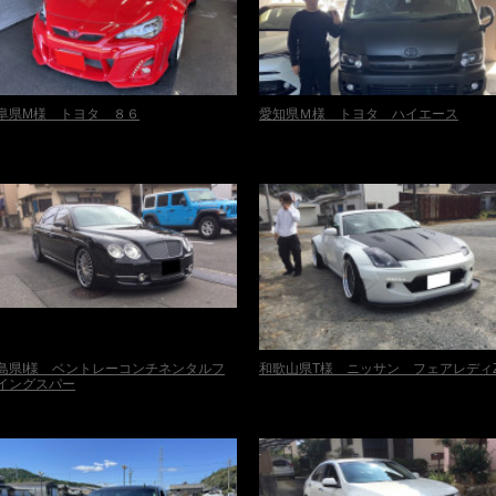
阜県M様 トヨタ ８６
愛知県Ｍ様 トヨタ ハイエース
島県I様 ベントレーコンチネンタルフ
和歌山県T様 ニッサン フェアレディ
イングスパー