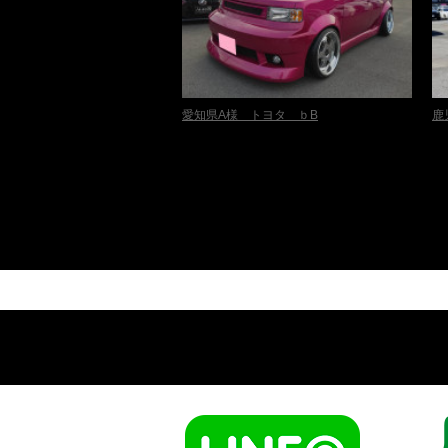
愛知県A様 トヨタ ｂB
鹿