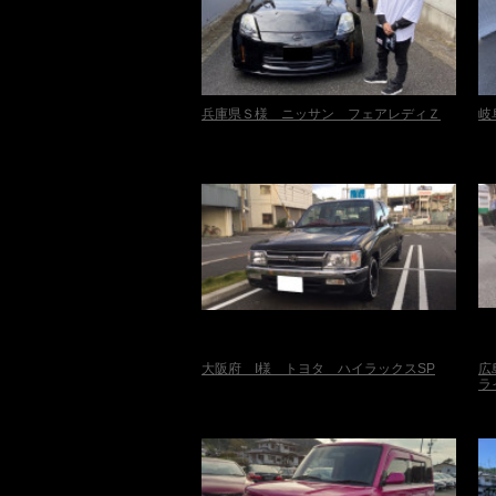
兵庫県Ｓ様 ニッサン フェアレディＺ
岐
大阪府 I様 トヨタ ハイラックスSP
広
ラ