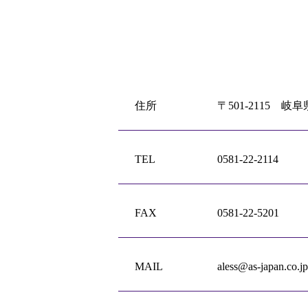
住所
〒501-2115 岐
TEL
0581-22-2114
FAX
0581-22-5201
MAIL
aless@as-japan.co.jp