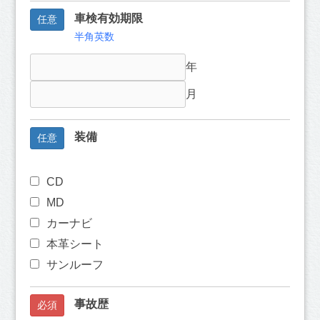
車検有効期限
任意
半角英数
年
月
装備
任意
CD
MD
カーナビ
本革シート
サンルーフ
事故歴
必須